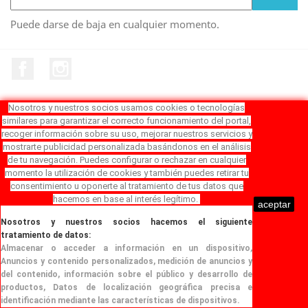
Puede darse de baja en cualquier momento.
Facebook
Instagram
Nosotros y nuestros socios usamos cookies o tecnologías
similares para garantizar el correcto funcionamiento del portal,
PRODUCTOS

recoger información sobre su uso, mejorar nuestros servicios y
mostrarte publicidad personalizada basándonos en el análisis
de tu navegación. Puedes configurar o rechazar en cualquier
NUESTRA EMPRESA

momento la utilización de cookies y también puedes retirar tu
consentimiento u oponerte al tratamiento de tus datos que
hacemos en base al interés legítimo.
SU CUENTA

aceptar
Nosotros y nuestros socios hacemos el siguiente
tratamiento de datos:
INFORMACIÓN DE LA TIENDA
Almacenar o acceder a información en un dispositivo
,
© 2026 - Software Ecommerce desarrollado por
Anuncios y contenido personalizados, medición de anuncios y
PrestaShop™
del contenido, información sobre el público y desarrollo de
productos
, Datos de localización geográfica precisa e
identificación mediante las características de dispositivos.