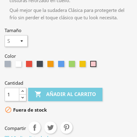
costuras reforzado en cuello.
Qué mejor que la sudadera Clásica para protegerte del
frío sin perder el toque clásico que tu look necesita.
Tamaño
Color
Gris
Blanco
Rojo
Negro
Naranja
Azul
Verde
Amarillo
Rosa
Cantidad

AÑADIR AL CARRITO

Fuera de stock
Compartir