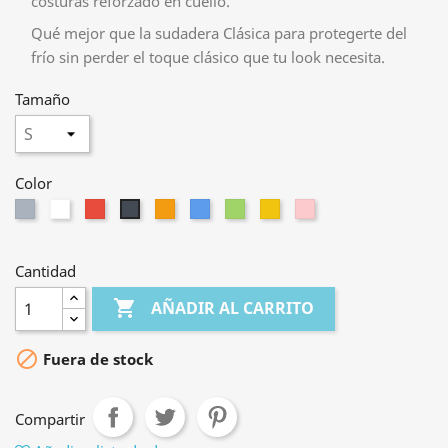
costuras reforzado en cuello.
Qué mejor que la sudadera Clásica para protegerte del
frío sin perder el toque clásico que tu look necesita.
Tamaño
Color
Gris
Blanco
Rojo
Naranja
Azul
Verde
Amarillo
Rosa
Negro
Cantidad

AÑADIR AL CARRITO

Fuera de stock
Compartir