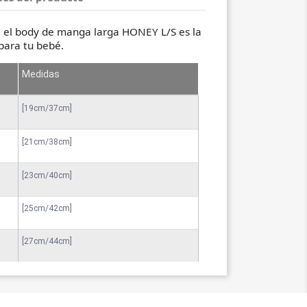
, el body de manga larga HONEY L/S es la
para tu bebé.
Medidas
[19cm/37cm]
[21cm/38cm]
[23cm/40cm]
[25cm/42cm]
[27cm/44cm]