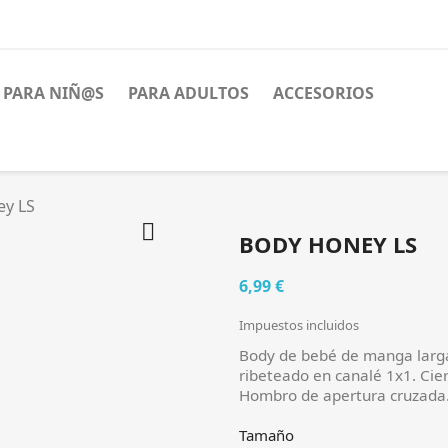
PARA NIÑ@S
PARA ADULTOS
ACCESORIOS
ey LS

BODY HONEY LS
6,99 €
Impuestos incluidos
Body de bebé de manga larga 
ribeteado en canalé 1x1. Cier
Hombro de apertura cruzada
Tamaño