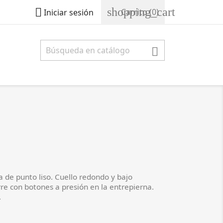
shopping_cart

Carrito
(0)
Iniciar sesión

de punto liso. Cuello redondo y bajo
re con botones a presión en la entrepierna.
.